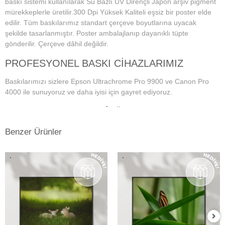
baskı sistemi kullanılarak Su Bazlı UV Dirençli Japon arşiv pigment
mürekkeplerle üretilir.300 Dpi Yüksek Kaliteli eşsiz bir poster elde
edilir. Tüm baskılarımız standart çerçeve boyutlarına uyacak
şekilde tasarlanmıştır. Poster ambalajlanıp dayanıklı tüpte
gönderilir. Çerçeve dâhil değildir.
PROFESYONEL BASKI CİHAZLARIMIZ
Baskılarımızı sizlere Epson Ultrachrome Pro 9900 ve Canon Pro
4000 ile sunuyoruz ve daha iyisi için gayret ediyoruz.
PROFESYONEL MONİTÖR VE RENK
YÖNETİM SİSTEMİ
Benzer Ürünler
Dijital fotoğraf baskı teknolojisi başladığından bu yana doğru ve
istenilen baskı sonuçların alınmasında en önemli konu, ekran renk
kalibrasyonunun tam ve doğru bir şekilde yapılmış olmasına
bağlıdır. Bu da profesyonel monitör kullanımını gerektirmektedir.
Kullanmış olduğumuz Eizo monitörlerde düzenli aralıklarla renk
kalibrasyonu yapılmakta ve ekrandaki fotoğraf renkleri baskıda en
doğru şekilde çıkmaktadır. Ayrıca kullandığımız tüm kağıtlarımız için
en hassas ve eşsiz renk profillerini atölyemizde kendimiz