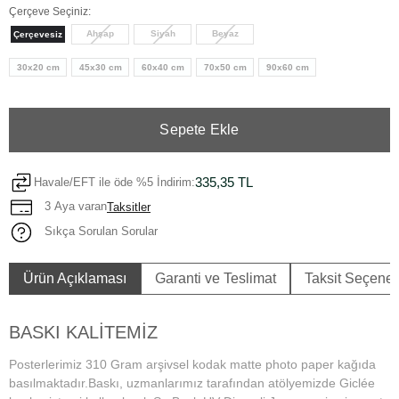
Çerçeve Seçiniz:
Ahşap
Siyah
Beyaz
Çerçevesiz
30x20 cm
45x30 cm
60x40 cm
70x50 cm
90x60 cm
Sepete Ekle
335,35 TL
Havale/EFT ile öde %5 İndirim:
3 Aya varan
Taksitler
Sıkça Sorulan Sorular
Ürün Açıklaması
Garanti ve Teslimat
Taksit Seçenek
BASKI KALİTEMİZ
Posterlerimiz 310 Gram arşivsel kodak matte photo paper kağıda
basılmaktadır.Baskı, uzmanlarımız tarafından atölyemizde Giclée